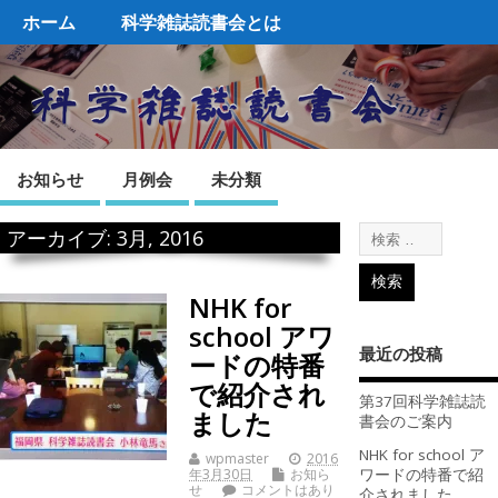
ホーム
科学雑誌読書会とは
お知らせ
月例会
未分類
アーカイブ: 3月, 2016
NHK for
school アワ
最近の投稿
ードの特番
で紹介され
第37回科学雑誌読
ました
書会のご案内
NHK for school ア
wpmaster
2016
年3月30日
お知ら
ワードの特番で紹
せ
コメントはあり
介されました