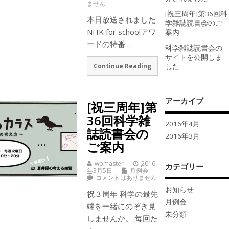
ません
[祝三周年]第36回科
本日放送されました
学雑誌読書会のご
NHK for schoolアワ
案内
ードの特番…
科学雑誌読書会の
サイトを公開しま
した
Continue Reading
アーカイブ
[祝三周年]第
36回科学雑
2016年4月
誌読書会の
2016年3月
ご案内
wpmaster
2016
カテゴリー
年3月5日
月例会
コメントはありません
お知らせ
祝３周年 科学の最先
月例会
端を一緒にのぞき見
未分類
しませんか。 毎回た